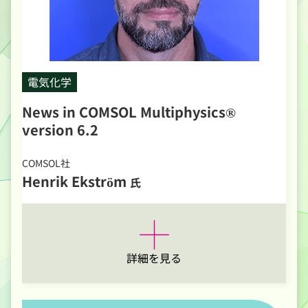
電気化学
News in COMSOL Multiphysics®
version 6.2
COMSOL社
Henrik Ekström
氏
詳細を見る