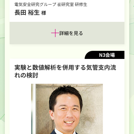
電気安全研究グループ 崔研究室 研修生
長田 裕生
様
詳細を見る
N3会場
実験と数値解析を併用する気管支内流
れの検討