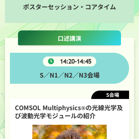
ポスターセッション・コアタイム
口述講演
14:20-14:45
S／N1／N2／N3会場
S会場
COMSOL Multiphysics®の光線光学及
び波動光学モジュールの紹介