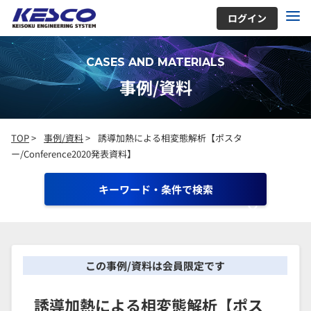
ログイン
CASES AND MATERIALS
事例/資料
TOP
>
事例/資料
>
誘導加熱による相変態解析【ポスタ
ー/Conference2020発表資料】
キーワード・条件で検索
この事例/資料は会員限定です
誘導加熱による相変態解析【ポス