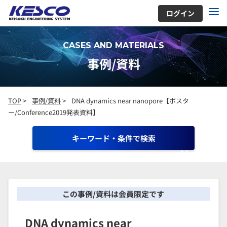
ログイン
CASES AND MATERIALS
事例/資料
TOP
>
事例/資料
>
DNA dynamics near nanopore【ポスタ
ー/Conference2019発表資料】
キーワード・条件で検索
この事例/資料は会員限定です
DNA dynamics near