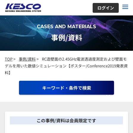
ログイン
CASES AND MATERIALS
事例/資料
TOP
>
事例/資料
>
RC造壁面の2.45GHz電波透過度測定および壁面モ
デルを用いた数値シミュレーション【ポスター/Conference2019発表資
料】
キーワード・条件で検索
この事例/資料は会員限定です