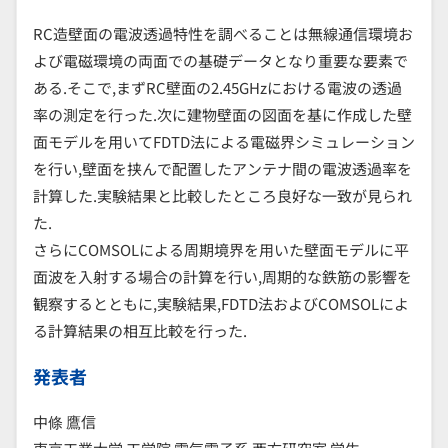
RC造壁面の電波透過特性を調べることは無線通信環境お
よび電磁環境の両面での基礎データとなり重要な要素で
ある.そこで,まずRC壁面の2.45GHzにおける電波の透過
率の測定を行った.次に建物壁面の図面を基に作成した壁
面モデルを用いてFDTD法による電磁界シミュレーション
を行い,壁面を挟んで配置したアンテナ間の電波透過率を
計算した.実験結果と比較したところ良好な一致が見られ
た.
さらにCOMSOLによる周期境界を用いた壁面モデルに平
面波を入射する場合の計算を行い,周期的な鉄筋の影響を
観察するとともに,実験結果,FDTD法およびCOMSOLによ
る計算結果の相互比較を行った.
発表者
中條 鷹信