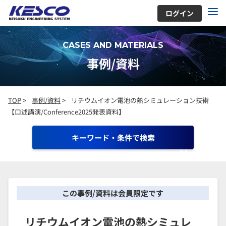
ログイン
CASES AND MATERIALS
事例/資料
TOP
>
事例/資料
>
リチウムイオン電池の熱シミュレーション技術
【口述講演/Conference2025発表資料】
キーワード・条件で検索
この事例/資料は会員限定です
リチウムイオン電池の熱シミュレ