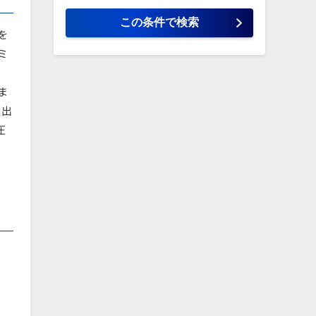
を
ミ
ま
と出
圧