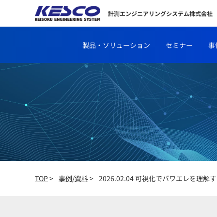
計測エンジニアリングシステム株式会社
製品・ソリューション
セミナー
事
TOP
>
事例/資料
>
2026.02.04 可視化でパワエレを