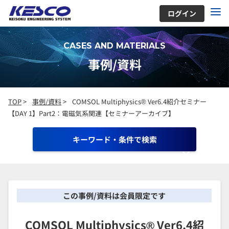
ログイン
CASES AND MATERIALS
事例/資料
TOP
>
事例/資料
>
COMSOL Multiphysics® Ver6.4紹介セミナー
【DAY 1】Part2：電磁気系関連【セミナーアーカイブ】
キーワード・条件で検索
この事例/資料は会員限定です
COMSOL Multiphysics® Ver6.4紹