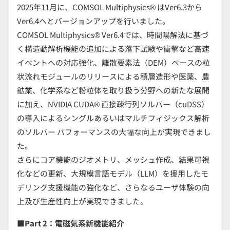
2025年11月に、COMSOL Multiphysics® はVer6.3から
Ver6.4へとバージョンアップを行いました。
COMSOL Multiphysics® Ver6.4では、時間陽解法に基づ
く構造動解析機能の追加による落下試験や衝撃など高速
イベントへの対応強化、離散要素法（DEM）ベースの粒
状流れモジュールのリリースによる積層造形や医薬、農
鉱業、化学系など粉粒体を取り扱う分野への新たな展開
に加え、NVIDIA CUDA® 直接疎行列ソルバー（cuDSS）
の導入によるシングルあるいはマルチフィジックス解析
のソルバー パフォーマンスの大幅な向上が実現できまし
た。
さらにコア機能のジオメトリ、メッシュ作成、結果可視
化などの更新、大規模言語モデル（LLM）を援用したモ
デリング支援機能の強化など、さらなるユーザ体験の向
上及び生産性向上が実現できました。
■Part 2：電磁気系新機能紹介