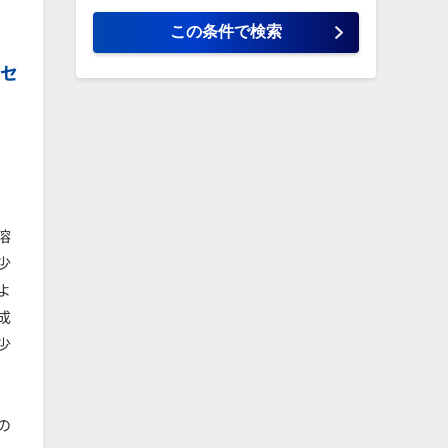
ロセ
溶
少
よ
成
少
の