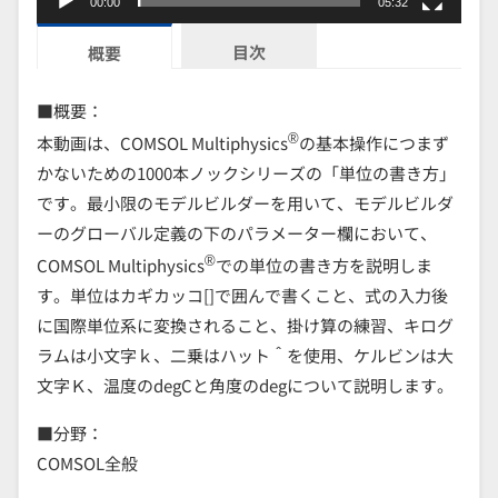
00:00
05:32
目次
概要
■概要：
®
本動画は、COMSOL Multiphysics
の基本操作につまず
かないための1000本ノックシリーズの「単位の書き方」
です。最小限のモデルビルダーを用いて、モデルビルダ
ーのグローバル定義の下のパラメーター欄において、
®
COMSOL Multiphysics
での単位の書き方を説明しま
す。単位はカギカッコ[]で囲んで書くこと、式の入力後
に国際単位系に変換されること、掛け算の練習、キログ
ラムは小文字ｋ、二乗はハット＾を使用、ケルビンは大
文字Ｋ、温度のdegCと角度のdegについて説明します。
■分野：
COMSOL全般