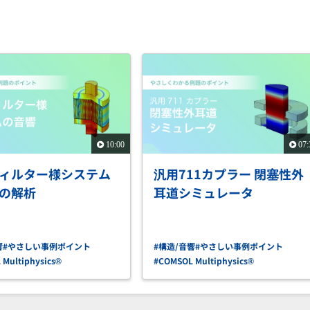
10:00
07:
ィルター様システム
汎用711カプラー 閉塞性外
の解析
耳道シミュレータ
響
#やさしい事例ポイント
#構造/音響
#やさしい事例ポイント
Multiphysics®
#COMSOL Multiphysics®