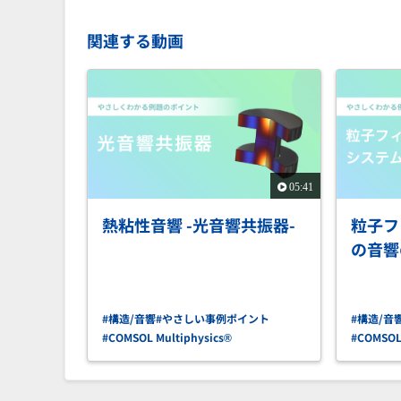
関連する動画
05:41
熱粘性音響 -光音響共振器-
粒子フ
の音響
#構造/音響
#やさしい事例ポイント
#構造/音
#COMSOL Multiphysics®
#COMSOL 