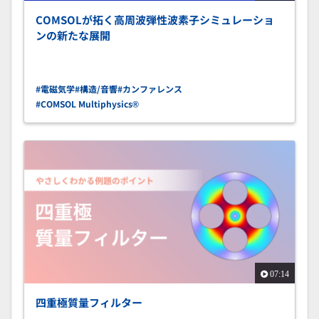
COMSOLが拓く高周波弾性波素子シミュレーショ
ンの新たな展開
#電磁気学
#構造/音響
#カンファレンス
#COMSOL Multiphysics®
07:14
四重極質量フィルター