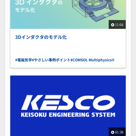
11:04
3Dインダクタのモデル化
#電磁気学
#やさしい事例ポイント
#COMSOL Multiphysics®
61:38