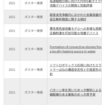
高速細胞分取に向けたPDMS製マイクロ
2021
ポスター発表
流路デバイスの開発と性能評価
超音波洗浄器内におかれた金属容器内の
2021
ポスター発表
音圧解析精度に関する検討
悪性黒色腫培養モデルへの多様な周期的
2021
ポスター発表
圧縮刺激を印加可能な培養デバイス
Formation of convective plumes from
2021
ポスター発表
a locally heating source in water
ソフトロボティクス応用に向けたエラス
2021
ポスター発表
トマーばねの構造安定性と引張変形の解
析
パターン率を用いためっき解析による微
2021
ポスター発表
細配線のある基板のめっき厚予測