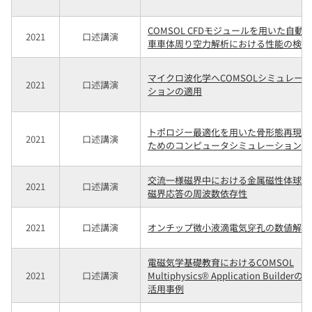
COMSOL CFDモジュールを用いた自動
2021
口述講演
車車体周り空力解析における性能の検証
マイクロ波化学へCOMSOLシミュレー
2021
口述講演
ションの適用
トポロジー最適化を用いた骨形態再現の
2021
口述講演
ためのコンピュータシミュレーション
交流一様磁界中における金属磁性体球の
2021
口述講演
磁界応答の周波数依存性
2021
口述講演
オンチップ微小液滴電気穿孔の数値解析
電磁気学基礎教育におけるCOMSOL
2021
口述講演
Multiphysics® Application Builderの
活用事例