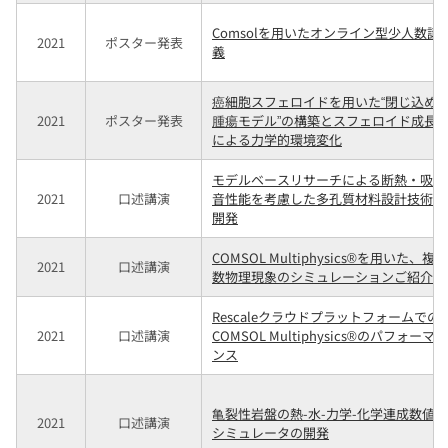
Comsolを用いたオンライン型少人数講
2021
ポスター発表
義
癌細胞スフェロイドを用いた“閉じ込め
2021
ポスター発表
腫瘍モデル”の構築とスフェロイド成長
による力学的環境変化
モデルベースリサーチによる断熱・吸遮
2021
口述講演
音性能を考慮した多孔質材料設計技術の
開発
COMSOL Multiphysics®を用いた、複
2021
口述講演
数物理現象のシミュレーションご紹介
Rescaleクラウドプラットフォームでの
2021
口述講演
COMSOL Multiphysics®のパフォーマ
ンス
亀裂性岩盤の熱-水-力学-化学連成数値
2021
口述講演
シミュレータの開発