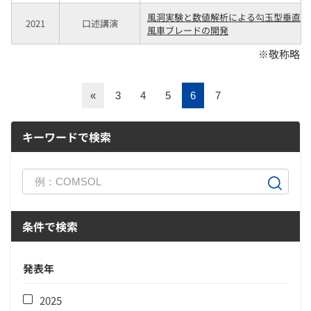
風洞実験と数値解析による勾玉型垂直軸
2021
口述講演
風車ブレードの開発
※敬称略
«
3
4
5
6
7
キーワードで検索
条件で検索
発表年
2025