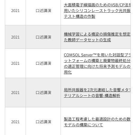
大面積電子線描画のためのVSB/CP法を
2021
口述講演
用いたシリコンレーストラック光共振器
テスト構造の作製
機械学習による橋梁の損傷推定を想定し
2021
口述講演
た教師データセットの生成
COMSOL Server™を用いた対話型プラ
ットフォームの構築と廃棄物最終処分場
2021
口述講演
の適正管理に向けた将来予測モデルの実
用化
局所共振器を2次元連結した音響メタマ
2021
口述講演
テリアルシートの音響-構造解析
製造工程考慮した最適設計のための数理
2021
口述講演
モデルの構築について