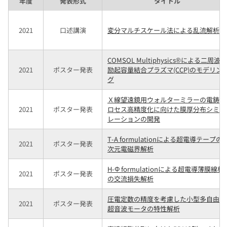
年度
発表形式
タイトル
2021
口述講演
変分マルチスケール法による乱流解析
COMSOL Multiphysics®による二周波
2021
ポスター発表
励起容量結合プラズマ(CCP)のモデリン
グ
Ｘ線望遠鏡用ウォルターミラーの電鋳プ
2021
ポスター発表
ロセス高精度化に向けた膜厚分布シミュ
レーションの開発
T-A formulationによる超電導テープの2
2021
ポスター発表
次元電磁界解析
H-Φ formulationによる超電導薄膜線材
2021
ポスター発表
の交流損失解析
圧電定数の精度を考慮した小型多自由度
2021
ポスター発表
超音波モータの特性解析