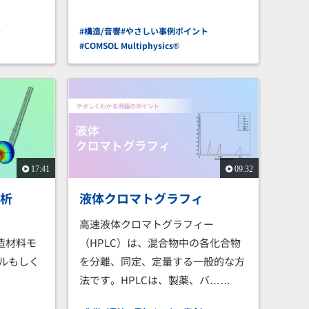
ト
#構造/音響
#やさしい事例ポイント
#COMSOL Multiphysics®
17:41
09:32
分析
液体クロマトグラフィ
高速液体クロマトグラフィー
形構造材料モ
（HPLC）は、混合物中の各化合物
ールもしく
を分離、同定、定量する一般的な方
法です。HPLCは、製薬、バ……