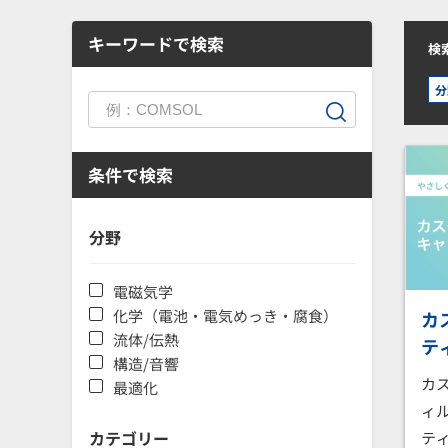
キーワードで検索
検
分
条件で検索
分野
電磁気学
化学（電池・電気めっき・腐食）
カ
流体/伝熱
テ
構造/音響
カ
最適化
ィ
カテゴリー
テ