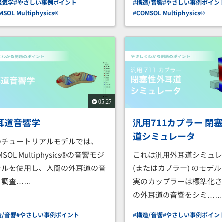
磁気学
#やさしい事例ポイント
#構造/音響
#やさしい事例ポイン
MSOL Multiphysics®
#COMSOL Multiphysics®
05:27
耳道音響学
汎用711カプラー 閉
道シミュレータ
のチュートリアルモデルでは、
MSOL Multiphysics®の音響モジ
これは汎用外耳道シミュ
ールを使用し、人間の外耳道の音
(またはカプラー) のモデ
を調査……
実のカップラーは標準化
の外耳道の音響をシミ…
造/音響
#やさしい事例ポイント
#構造/音響
#やさしい事例ポイン