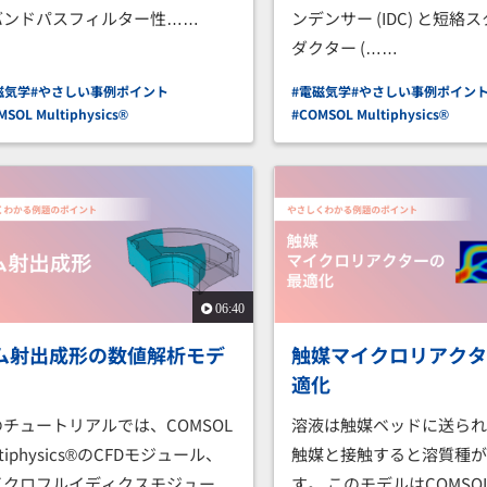
バンドパスフィルター性……
ンデンサー (IDC) と短絡
ダクター (……
磁気学
#やさしい事例ポイント
#電磁気学
#やさしい事例ポイン
MSOL Multiphysics®
#COMSOL Multiphysics®
06:40
ム射出成形の数値解析モデ
触媒マイクロリアク
適化
チュートリアルでは、COMSOL
溶液は触媒ベッドに送られ,
ltiphysics®のCFDモジュール、
触媒と接触すると溶質種
イクロフルイディクスモジュー
す。 このモデルはCOMSO