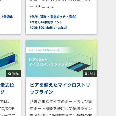
ードチュ……
）
#最適化
#化学（電池・電気めっき・腐食）
#やさしい事例ポイント
#COMSOL Multiphysics®
09:36
13:31
容量式位
ビアを備えたマイクロストリ
ング
ップライン
ルでは、
さまざまなタイプのポートおよび集
のAC/DCモ
中ポート機能を使用して伝送ライン
常ソースス
を励起および終端するには複数の方