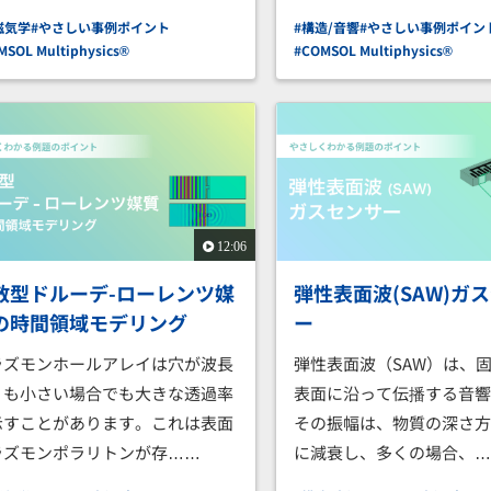
磁気学
#やさしい事例ポイント
#構造/音響
#やさしい事例ポイン
MSOL Multiphysics®
#COMSOL Multiphysics®
12:06
散型ドルーデ-ローレンツ媒
弾性表面波(SAW)ガ
の時間領域モデリング
ー
ラズモンホールアレイは穴が波長
弾性表面波（SAW）は、
りも小さい場合でも大きな透過率
表面に沿って伝播する音
示すことがあります。これは表面
その振幅は、物質の深さ
ラズモンポラリトンが存……
に減衰し、多くの場合、