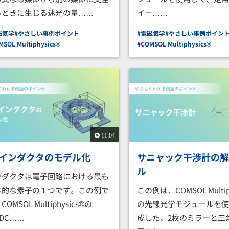
るときに生じる迷光の量……
イー……
磁気学
#やさしい事例ポイント
#電磁気学
#やさしい事例ポイン
MSOL Multiphysics®
#COMSOL Multiphysics®
11:04
Dインダクタのモデル化
サニャック干渉計の
ル
ンダクタは電子回路における最も
本的な素子の１つです。この例で
この例は、COMSOL Multip
OMSOL Multiphysics®の
の光線光学モジュールを
/DC……
成した、2枚のミラーと三