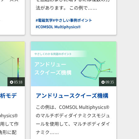
法があります。 この例で……
ト
#電磁気学
#やさしい事例ポイント
#COMSOL Multiphysics®
05:18
09:35
解析モデ
アンドリュースクイーズ機構
この例は、COMSOL Multiphysics®
hysics®
のマルチボディダイナミクスモジュ
使用して作
ールを使用して、マルチボディダイ
角形に配
ナミク……