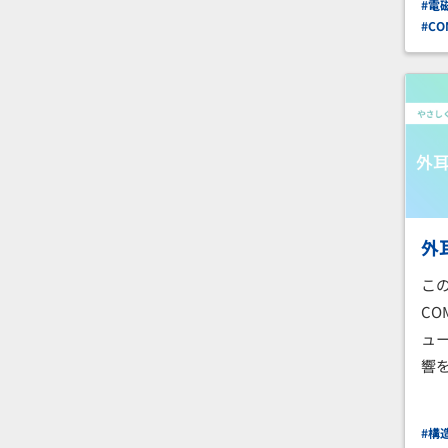
#電
#CO
外
こ
CO
ュ
響
#構