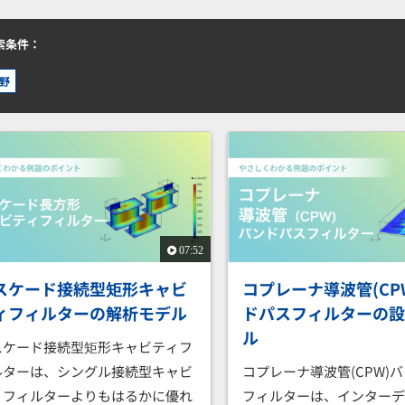
索条件：
野
07:52
スケード接続型矩形キャビ
コプレーナ導波管(CP
ィフィルターの解析モデル
ドパスフィルターの
ル
スケード接続型矩形キャビティフ
ルターは、シングル接続型キャビ
コプレーナ導波管(CPW)
ィフィルターよりもはるかに優れ
フィルターは、インター