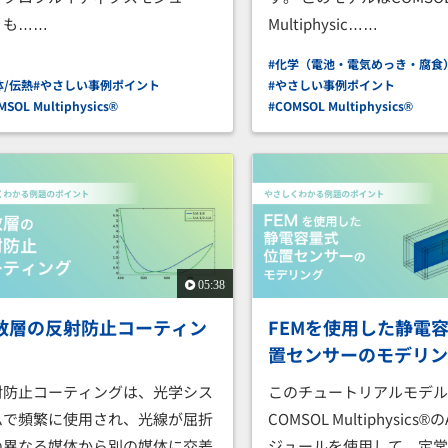
、も……
Multiphysic……
#化学（電池・電気めっき・腐食
体/伝熱
#やさしい事例ポイント
#やさしい事例ポイント
MSOL Multiphysics®
#COMSOL Multiphysics®
05:38
数層の反射防止コーティン
FEMを使用した静電
置センサーのモデリ
射防止コーティングは、光学シス
このチュートリアルモデ
ムで頻繁に使用され、光線が屈折
COMSOL Multiphysics®
の異なる媒体から別の媒体に交差
ジュールを使用して、定