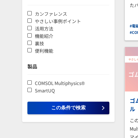
た
カンファレンス
やさしい事例ポイント
#電
活用方法
#CO
機能紹介
裏技
便利機能
製品
COMSOL Multiphysics®
SmartUQ
ゴ
ル
この
Mu
マ