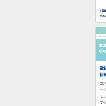
#電
#CO
電
接
CO
ー
モ
て