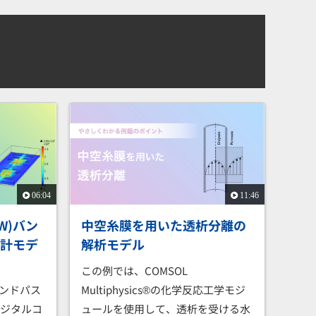
06:04
11:46
W)バン
中空糸膜を用いた透析分離の
設計モデ
解析モデル
この例では、COMSOL
バンドパス
Multiphysics®の化学反応工学モジ
デジタルコ
ュールを使用して、透析を受ける水