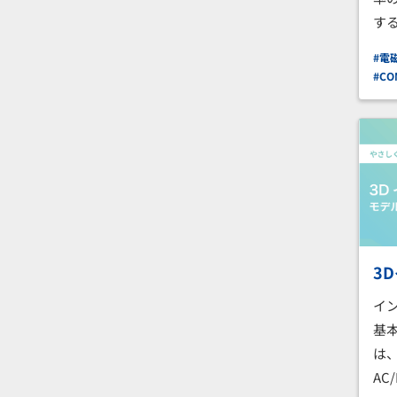
す
#電
#CO
3
イ
基
は、C
AC