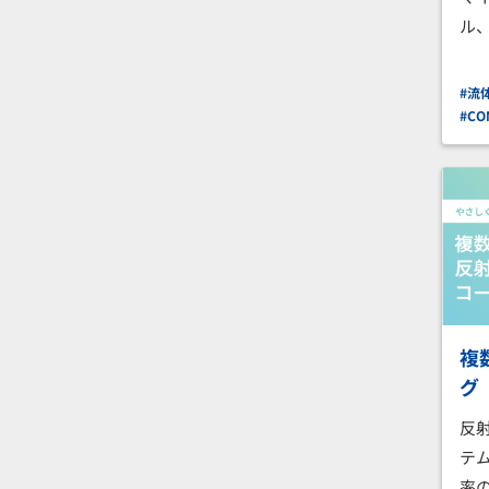
ル
#流
#CO
複
グ
反
テ
率