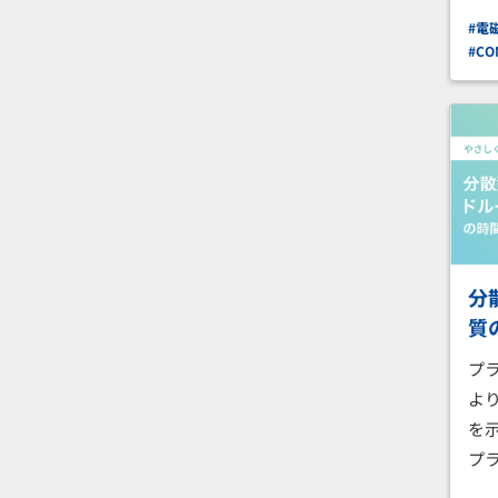
#電
#CO
分
質
プ
よ
を
プ