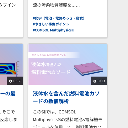
スタブイン
流の汚染物質濃度を……
#化学（電池・電気めっき・腐食）
ト
#やさしい事例ポイント
#COMSOL Multiphysics®
13:17
19:53
ターの最
液体水を含んだ燃料電池カソ
ードの数値解析
 そこで
この例では、COMSOL
が反応しま
Multiphysics®の燃料電池&電解槽モ
L
ジュールを使用して、燃料電池カソ