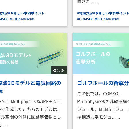
置され……
磁気学
#やさしい事例ポイント
#電磁気学
#やさしい事例ポイン
MSOL Multiphysics®
#COMSOL Multiphysics®
10:24
磁波3Dモデルと電気回路の
ゴルフボールの衝撃
続
この例では、COMSOL
MSOL Multiphysics®のRFモジュ
Multiphysics®の非線
ルで作成したこちらのモデルは、
ジュール、MEMSモジュ
デル空間の外側に回路等価物とし
は構造力学モジュ……
近……