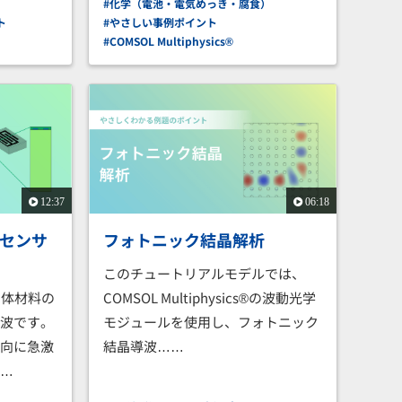
#化学（電池・電気めっき・腐食）
ト
#やさしい事例ポイント
#COMSOL Multiphysics®
12:37
06:18
スセンサ
フォトニック結晶解析
このチュートリアルモデルでは、
固体材料の
COMSOL Multiphysics®の波動光学
響波です。
モジュールを使用し、フォトニック
方向に急激
結晶導波……
……