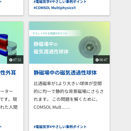
ト
#電磁気学
#やさしい事例ポイント
#COMSOL Multiphysics®
07:32
08:47
塞性外耳
静磁場中の磁気透過性球体
比透磁率が1より大きい球体が空間
レーター
的に均一で静的な背景磁場にさらさ
ルです。現
れます。 この問題を解くために、
された人間
COMSOL Mult……
…
ト
#電磁気学
#やさしい事例ポイント