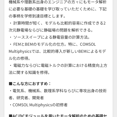
機械系や理数系出身のエンジニアの方々にもモータ解析
に必要な基礎の基礎を学び取っていただくために、下記
の事柄を学修到達目標とします。
・ 計算時間が短く、モデルも比較的容易に作成できる2
次元静電場ならびに静磁場の問題を解析できる。
・ ソーススイープによる静電容量の計算方法。
・ FEMとBEMのモデル化の仕方。特に、COMSOL
Multiphysicsでは、比較的導入が新しいBEMによるモデ
ル化の修得。
・ 電磁力ならびに電磁トルクの計算における精度向上方
法に関する知識を修得。
■こんな方におすすめ：
・電気系、機械系、数理系学科ならびに専攻出身の技術
者、研究者、開発者
・COMSOL Multiphysicsの初修者
■AC/DCモジュールを用いたモータ解析のための基礎セ