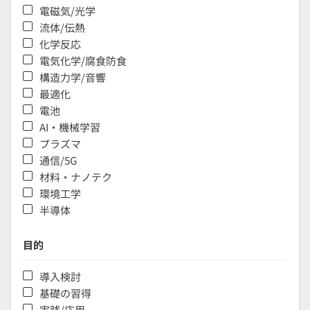
電磁気/光学
流体/伝熱
化学反応
電気化学/腐食防食
構造力学/音響
最適化
電池
AI・機械学習
プラズマ
通信/5G
材料・ナノテク
環境工学
半導体
目的
導入検討
基礎の習得
実践/応用