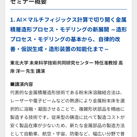
セミナー概要
1. AI×マルチフィジックス計算で切り開く金属
積層造形プロセス・モデリングの新展開 ～造形
プロセス・モデリングの基本から、自律的改
善・仮説生成・造形装置の知能化まで～
東北大学 未来科学技術共同研究センター 特任准教授 高
岸 洋一 先生 講演
■講演内容
代表的な金属積層造形技術である粉末床溶融結合法は、
レーザーや電子ビームなどの熱源により金属粉末床を選
択的に溶融・凝固させることで、複雑形状部品を精緻に
製造する技術です。従来型の鋳造に比べて製造コストが
安く製品在庫が少ないため、新たな金属部品の製造方法
として自動車、航空・宇宙、防衛など、幅広い分野で普