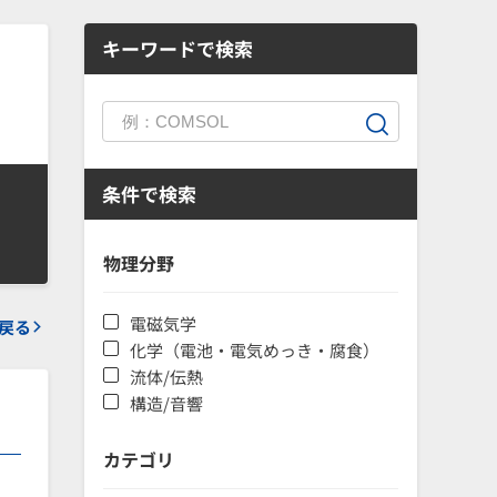
キーワードで検索
る
条件で検索
物理分野
電磁気学
戻る
化学（電池・電気めっき・腐食）
流体/伝熱
構造/音響
カテゴリ