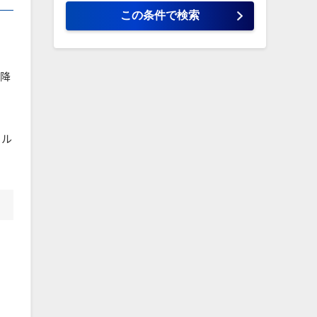
以降
イル