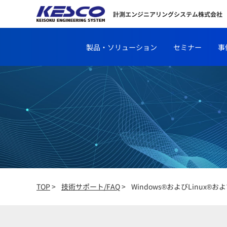
計測エンジニアリングシステム株式会社
製品・ソリューション
セミナー
事
TOP
>
技術サポート/FAQ
>
Windows®およびLinux®