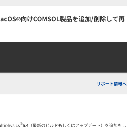
びmacOS®向けCOMSOL製品を追加/削除して再
サポート情報へ
®
physics
6.4
（最新のビルドもしくはアップデート）
を追加もし