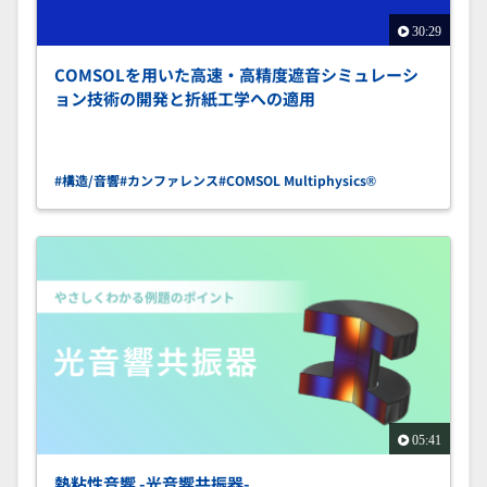
30:29
COMSOLを用いた高速・高精度遮音シミュレーシ
ョン技術の開発と折紙工学への適用
#構造/音響
#カンファレンス
#COMSOL Multiphysics®
05:41
熱粘性音響 -光音響共振器-