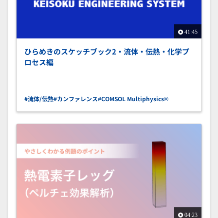
41:45
ひらめきのスケッチブック2・流体・伝熱・化学プ
ロセス編
#流体/伝熱
#カンファレンス
#COMSOL Multiphysics®
04:23