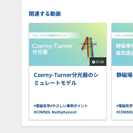
関連する動画
05:06
Czerny-Turner分光器のシ
静磁場
ミュレートモデル
#電磁気学
#やさしい事例ポイント
#電磁気学
#COMSOL Multiphysics®
#COMSOL 