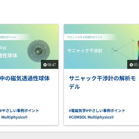
08:47
05:
中の磁気透過性球体
サニャック干渉計の解析モ
デル
#やさしい事例ポイント
#電磁気学
#やさしい事例ポイント
Multiphysics®
#COMSOL Multiphysics®