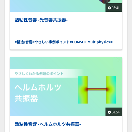
05:41
熱粘性音響 -光音響共振器-
#構造/音響
#やさしい事例ポイント
#COMSOL Multiphysics®
04:54
熱粘性音響 -ヘルムホルツ共振器-