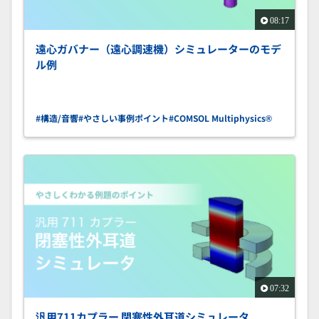
08:17
遠心ガバナー （遠心調速機）シミュレーターのモデ
ル例
#構造/音響
#やさしい事例ポイント
#COMSOL Multiphysics®
07:32
汎用711カプラー 閉塞性外耳道シミュレータ