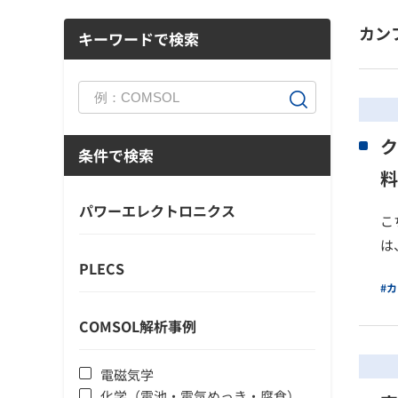
カン
キーワードで検索
ク
条件で検索
料
パワーエレクトロニクス
こ
は
PLECS
#
COMSOL解析事例
電磁気学
化学（電池・電気めっき・腐食）