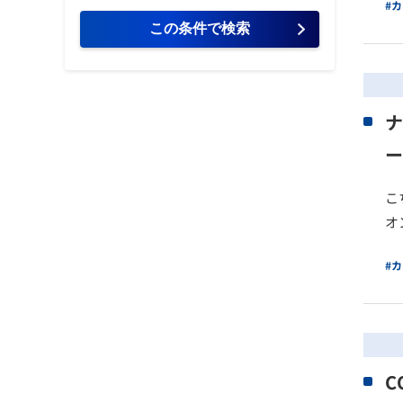
#
ナ
ー
こ
オ
#
C