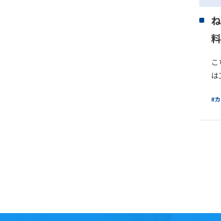
ね
料
こ
は
#