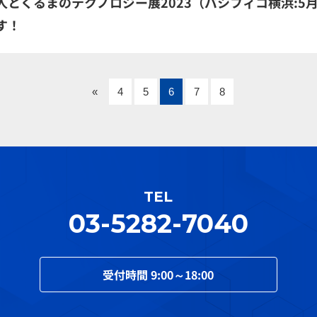
人とくるまのテクノロジー展2023（パシフィコ横浜:5
す！
«
4
5
6
7
8
TEL
03-5282-7040
受付時間
9:00～18:00