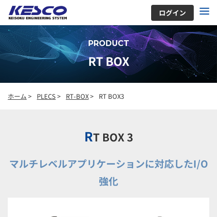
ログイン
PRODUCT
RT BOX
ホーム
>
PLECS
>
RT-BOX
>
RT BOX3
R
T BOX 3
マルチレベルアプリケーションに対応したI/O
強化