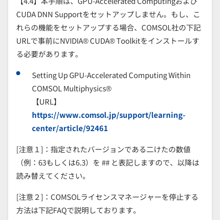
【
4.
4
】本手順は、GPU-Accelerated Computingおよび
CUDA DNN Support
をセットアップしません。もし、こ
れらの機能をセットアップする場合、
COMSOL
社の下記
URL
で事前に
NVIDIA
®
CUDA
®
Toolkit
をインストールす
る必要があります。
Setting Up GPU-Accelerated Computing Within
COMSOL Multiphysics®
【URL】
https://www.comsol.jp/support/learning-
center/article/92461
[注意１]：指定されたバージョンである二けたの数値
（例：63もしくは6.3）を ## と表記しますので、以降は
読み替えてください。
[注意２]：COMSOLライセンスマネージャーを停止する
方法は下記FAQで説明しております。