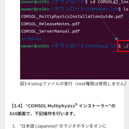
図3-4 setupファイルの実行（root権限は使用しません）
®
【3.4】 “COMSOL Multiphysics
インストーラー”の
GUI画面で、下記操作を行います。
“日本語 (Japanese)” のラジオボタンをオンに