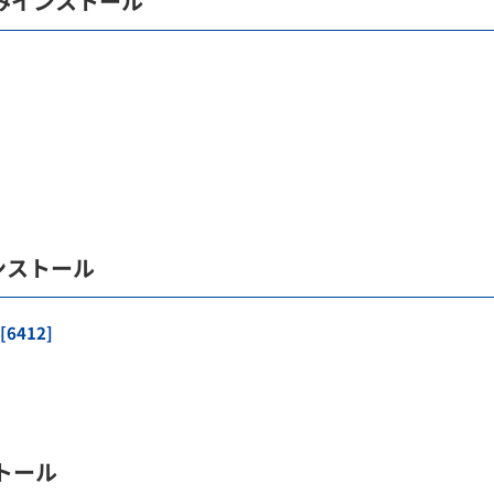
のみインストール
ンストール
6412]
トール