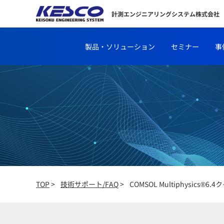
計測エンジニアリングシステム株式会社
製品・ソリューション
セミナー
事
TOP
>
技術サポート/FAQ
>
COMSOL Multiphysic