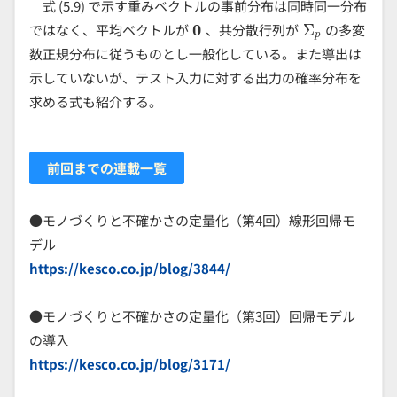
式 (5.9) で示す重みベクトルの事前分布は同時同一分布
0
Σ
p
ではなく、平均ベクトルが
、共分散行列が
の多変
数正規分布に従うものとし一般化している。また導出は
示していないが、テスト入力に対する出力の確率分布を
求める式も紹介する。
前回までの連載一覧
●モノづくりと不確かさの定量化（第4回）線形回帰モ
デル
https://kesco.co.jp/blog/3844/
●モノづくりと不確かさの定量化（第3回）回帰モデル
の導入
https://kesco.co.jp/blog/3171/