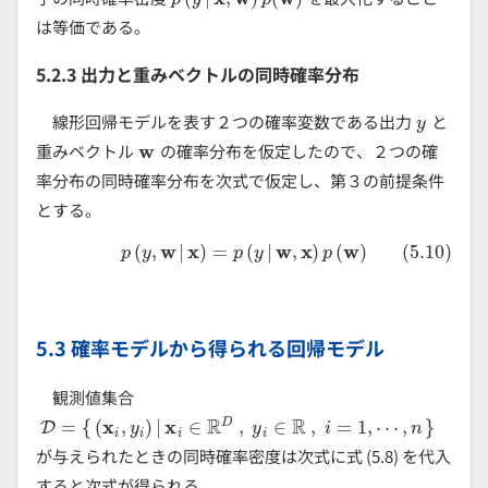
は等価である。
5.2.3 出力と重みベクトルの同時確率分布
y
線形回帰モデルを表す２つの確率変数である出力
と
w
重みベクトル
の確率分布を仮定したので、２つの確
率分布の同時確率分布を次式で仮定し、第３の前提条件
とする。
(5.10)
p
(
y
,
w
|
x
)
=
p
(
y
|
w
,
x
)
p
(
w
)
5.3 確率モデルから得られる回帰モデル
観測値集合
D
=
{
(
x
i
,
y
i
)
|
x
i
∈
R
D
,
y
i
∈
R
,
i
=
1
,
⋯
,
n
}
が与えられたときの同時確率密度は次式に式 (5.8) を代入
すると次式が得られる。