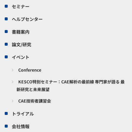
セミナー
ヘルプセンター
書籍案内
論文/研究
イベント
Conference
KESCO特別セミナー：CAE解析の最前線 専門家が語る 最
新研究と未来展望
CAE技術者講習会
トライアル
会社情報