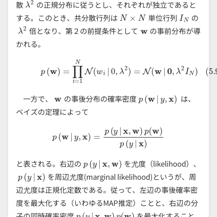
散
の正規分布に従うとし、それぞれが独立であると
N
×
N
I
N
する。このとき、共分散行列は
単位行列
の
λ
2
w
倍となり、第２の前提条件として
の事前分布が導
かれる。
(5.9)
p
(
w
)
=
∏
i
=
1
N
N
(
w
i
|
0
,
λ
2
)
=
N
(
w
|
0
,
λ
2
I
N
)
w
p
(
w
|
y
,
x
)
一方で、
の事後分布の確率密度
は、
ベイズの定理によって
p
(
w
|
y
,
x
)
=
p
(
y
|
x
,
w
)
p
(
w
)
p
(
y
|
x
)
p
(
y
|
x
,
w
)
と表される。右辺の
を尤度（likelihood）、
p
(
y
|
x
)
を周辺尤度(marginal likelihood)というが、周
辺尤度は正規化定数である。従って、左辺の事後確率密
度を最大化する（いわゆるMAP推定）ことと、右辺の分
p
(
y
|
x
,
w
)
p
(
w
)
子の同時確率密度
を最大化すること