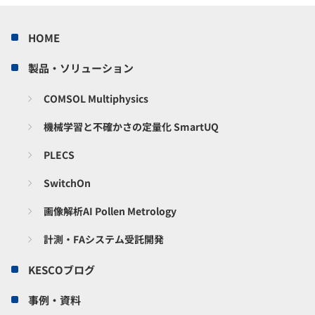
HOME
製品・ソリューション
COMSOL Multiphysics
機械学習と不確かさの定量化 SmartUQ
PLECS
SwitchOn
画像解析AI Pollen Metrology
計測・FAシステム受託開発
KESCOブログ
事例・資料