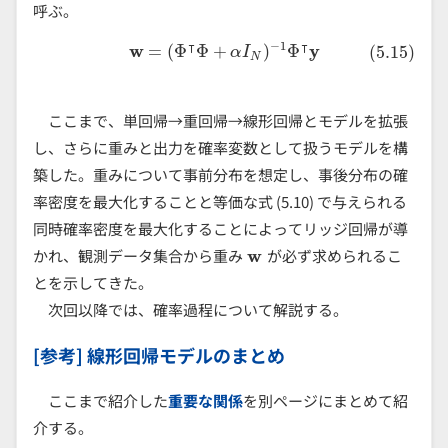
呼ぶ。
(5.15)
w
=
(
Φ
⊺
Φ
+
α
I
N
)
−
1
Φ
⊺
y
ここまで、単回帰→重回帰→線形回帰とモデルを拡張
し、さらに重みと出力を確率変数として扱うモデルを構
築した。重みについて事前分布を想定し、事後分布の確
率密度を最大化することと等価な式 (5.10) で与えられる
同時確率密度を最大化することによってリッジ回帰が導
w
かれ、観測データ集合から重み
が必ず求められるこ
とを示してきた。
次回以降では、確率過程について解説する。
[参考] 線形回帰モデルのまとめ
ここまで紹介した
重要な関係
を別ページにまとめて紹
介する。