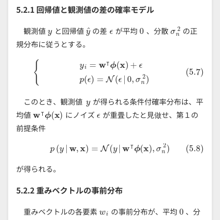
5.2.1 回帰値と観測値の差の確率モデル
y
^
y
ϵ
0
2
σ
n
観測値
と回帰値
の差
が平均
、分散
の正
規分布に従うとする。
(5.7)
{
y
i
=
w
⊺
ϕ
(
x
)
+
ϵ
p
(
ϵ
)
=
N
(
ϵ
|
0
,
σ
n
2
)
y
このとき、観測値
が得られる条件付確率分布は、平
w
⊺
ϕ
(
x
)
ϵ
均値
にノイズ
が重畳したと見做せ、第１の
前提条件
(5.8)
p
(
y
|
w
,
x
)
=
N
(
y
|
w
⊺
ϕ
(
x
)
,
σ
n
2
)
が得られる。
5.2.2 重みベクトルの事前分布
w
i
0
重みベクトルの各要素
の事前分布が、平均
、分
λ
2