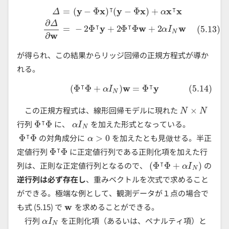
(
y
−
Φ
x
)
⊺
(
y
−
Φ
x
)
+
α
x
⊺
x
w
(5.13)
+
2
Δ
α
=
I
N
∂
w
Δ
∂
w
=
−
2
Φ
⊺
y
+
2
Φ
⊺
Φ
が得られ、この結果からリッジ回帰の正規方程式が導か
れる。
(5.14)
(
Φ
⊺
Φ
+
α
I
N
)
w
=
Φ
⊺
y
N
×
N
この正規方程式は、線形回帰モデルに現れた
Φ
⊺
Φ
α
I
N
行列
に、
を加えた形式となっている。
Φ
⊺
Φ
α
>
0
の対角成分に
を加えたとも見做せる。半正
Φ
⊺
Φ
定値行列
に正定値行列である正則化項を加えた行
(
Φ
⊺
Φ
+
α
I
N
)
列は、正則な正定値行列となるので、
の
逆行列は必ず存在し
、重みベクトルを次式で求めること
ができる。極端な例として、観測データが１点の場合で
w
も式 (5.15) で
を求めることができる。
α
I
N
行列
を正則化項（あるいは、ペナルティ項）と