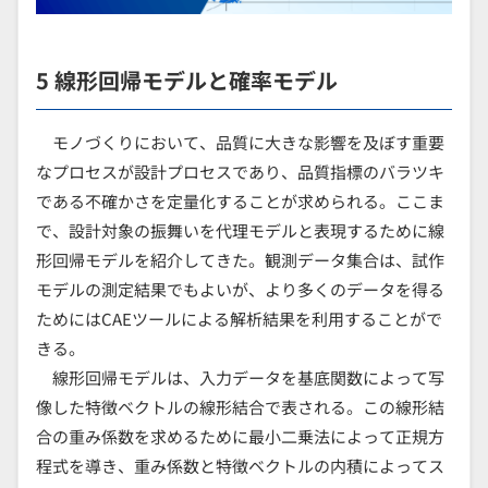
5 線形回帰モデルと確率モデル
モノづくりにおいて、品質に大きな影響を及ぼす重要
なプロセスが設計プロセスであり、品質指標のバラツキ
である不確かさを定量化することが求められる。ここま
で、設計対象の振舞いを代理モデルと表現するために線
形回帰モデルを紹介してきた。観測データ集合は、試作
モデルの測定結果でもよいが、より多くのデータを得る
ためにはCAEツールによる解析結果を利用することがで
きる。
線形回帰モデルは、入力データを基底関数によって写
像した特徴ベクトルの線形結合で表される。この線形結
合の重み係数を求めるために最小二乗法によって正規方
程式を導き、重み係数と特徴ベクトルの内積によってス