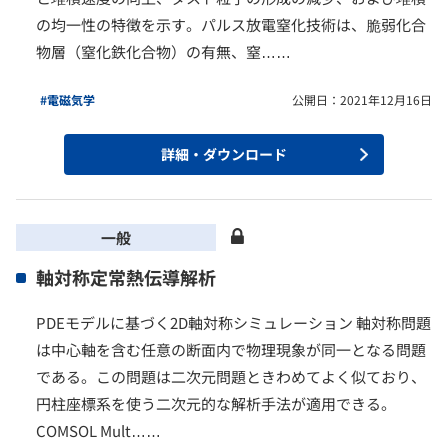
の均一性の特徴を示す。パルス放電窒化技術は、脆弱化合
物層（窒化鉄化合物）の有無、窒……
#電磁気学
公開日：2021年12月16日
詳細・ダウンロード
一般
軸対称定常熱伝導解析
PDEモデルに基づく2D軸対称シミュレーション 軸対称問題
は中心軸を含む任意の断面内で物理現象が同一となる問題
である。この問題は二次元問題ときわめてよく似ており、
円柱座標系を使う二次元的な解析手法が適用できる。
COMSOL Mult……