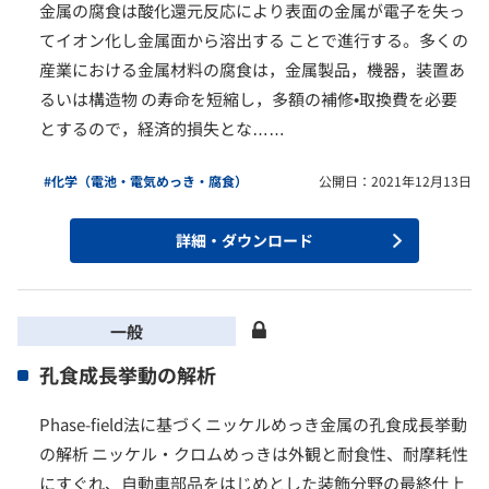
金属の腐食は酸化還元反応により表面の金属が電子を失っ
てイオン化し金属面から溶出する ことで進行する。多くの
産業における金属材料の腐食は，金属製品，機器，装置あ
るいは構造物 の寿命を短縮し，多額の補修•取換費を必要
とするので，経済的損失とな……
#化学（電池・電気めっき・腐食）
公開日：2021年12月13日
詳細・ダウンロード
一般
孔食成長挙動の解析
Phase-field法に基づくニッケルめっき金属の孔食成長挙動
の解析 ニッケル・クロムめっきは外観と耐食性、耐摩耗性
にすぐれ、自動車部品をはじめとした装飾分野の最終仕上