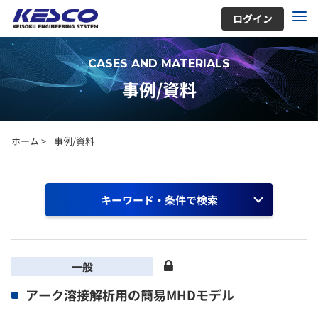
ログイン
CASES AND MATERIALS
事例/資料
ホーム
>
事例/資料
キーワード・条件で検索
一般
アーク溶接解析用の簡易MHDモデル