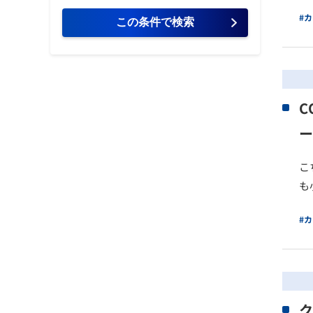
#
C
ー
こ
も
#
ク