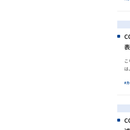
C
表
こ
は
#
C