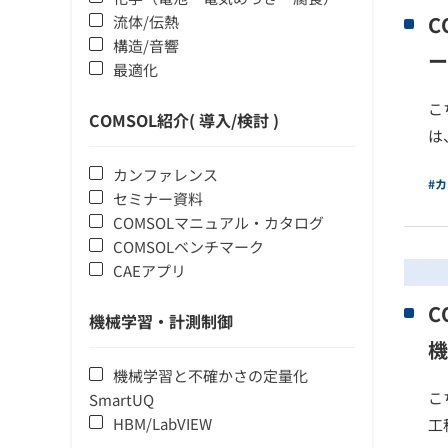
C
流体/伝熱
構造/音響
ー
最適化
こ
COMSOL紹介( 導入/検討 )
は
カンファレンス
#
セミナー資料
COMSOLマニュアル・カタログ
COMSOLベンチマーク
CAEアプリ
C
機械学習・計測制御
機
機械学習と不確かさの定量化
こ
SmartUQ
HBM/LabVIEW
工