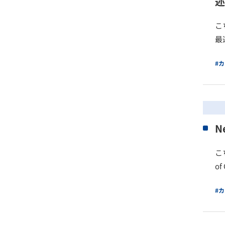
述
こ
最
#
N
こ
of
#