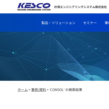
計測エンジニアリングシステム株式会社
製品・ソリューション
セミナー
事
ホーム
>
事例/資料
> ‘COMSOL’ の検索結果