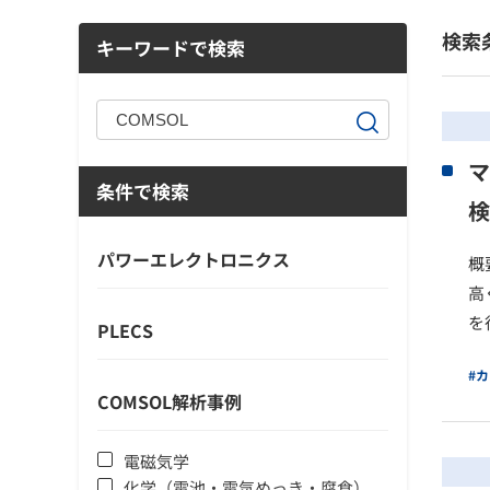
検索
キーワードで検索
マ
条件で検索
検
パワーエレクトロニクス
概
高
を
PLECS
#
COMSOL解析事例
電磁気学
化学（電池・電気めっき・腐食）