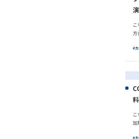
演
こ
方
#
C
料
こ
加
#